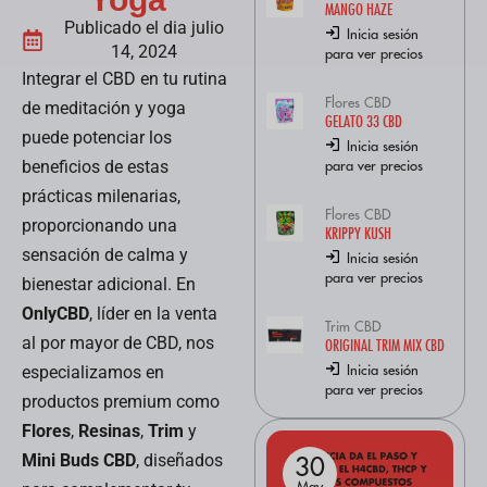
MANGO HAZE
Publicado el dia julio
Inicia sesión
14, 2024
para ver precios
Integrar el CBD en tu rutina
Flores CBD
de meditación y yoga
GELATO 33 CBD
puede potenciar los
Inicia sesión
para ver precios
beneficios de estas
prácticas milenarias,
Flores CBD
proporcionando una
KRIPPY KUSH
sensación de calma y
Inicia sesión
para ver precios
bienestar adicional. En
OnlyCBD
, líder en la venta
Trim CBD
al por mayor de CBD, nos
ORIGINAL TRIM MIX CBD
Inicia sesión
especializamos en
para ver precios
productos premium como
Flores
,
Resinas
,
Trim
y
Mini Buds CBD
, diseñados
30
30
May
May