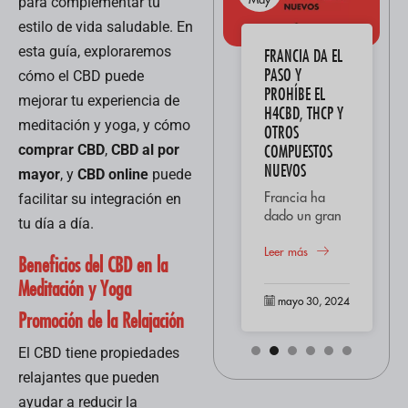
para complementar tu
estilo de vida saludable. En
esta guía, exploraremos
AMNESIA HAZE:
FRANCIA DA EL
“DESCUBRE SUS
PASO Y
cómo el CBD puede
CARACTERÍSTICAS
PROHÍBE EL
mejorar tu experiencia de
Y ORÍGENES”
H4CBD, THCP Y
meditación y yoga, y cómo
OTROS
El cannabis
COMPUESTOS
comprar CBD
,
CBD al por
Amnesia es una
NUEVOS
mayor
, y
CBD online
puede
variedad que
ha capturado la
Leer más
Francia ha
facilitar su integración en
imaginación de
dado un gran
tu día a día.
los entusiastas
paso al
mayo 30, 2024
del cannabis en
prohibir
Leer más
Beneficios del CBD en la
todo el mundo
diferentes tipos
Meditación y Yoga
debido a sus
de
mayo 30, 2024
características
cannabinoides
Promoción de la Relajación
distintivas...
como el
H4CBD, THCP
El CBD tiene propiedades
y otros
relajantes que pueden
derivados
emergentes.
ayudar a reducir la