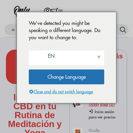
We've detected you might be
🔥 Comprar Amnesia OG
speaking a different language. Do
you want to change to:
Productos más
EN
comprados
Flores CBD
AMNESIA OG
Change Language
Inicia sesión
Cómo
para ver precios
Close and do not switch language
Integrar el
Flores CBD
CBD en tu
CHERRY BOMB CALI
Inicia sesión
Rutina de
para ver precios
Meditación y
Oculto
Yoga