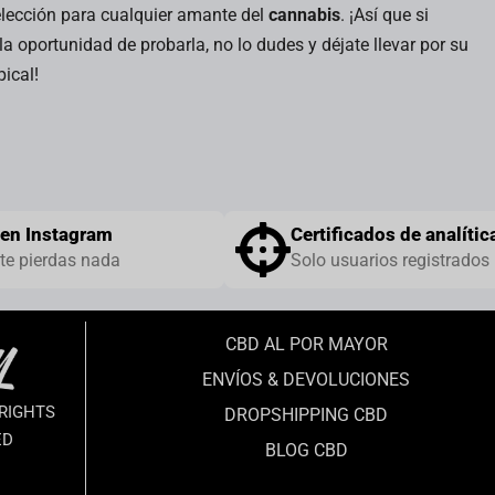
elección para cualquier amante del
cannabis
. ¡Así que si
la oportunidad de probarla, no lo dudes y déjate llevar por su
pical!
en Instagram
Certificados de analític
 te pierdas nada
Solo usuarios registrados
CBD AL POR MAYOR
ENVÍOS & DEVOLUCIONES
RIGHTS
DROPSHIPPING CBD
ED
BLOG CBD