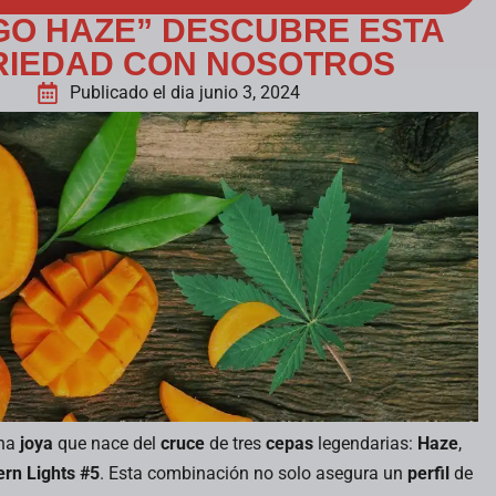
O HAZE” DESCUBRE ESTA
RIEDAD CON NOSOTROS
Publicado el dia junio 3, 2024
na
joya
que nace del
cruce
de tres
cepas
legendarias:
Haze
,
06
30
ern Lights #5
. Esta combinación no solo asegura un
perfil
de