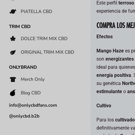
Este perfil
terroso
experiencia de fum
PIATELLA CBD
COMPRA LOS MEJ
TRIM CBD
Efectos
DOLCE TRIM MIX CBD
Mango Haze
es p
ORIGINAL TRIM MIX CBD
son
energizantes
ideal para quien
ONLYBRAND
energía positiva
.
Merch Only
su genética
North
estimulante
o
ans
Blog CBD
info@onlycbdfans.com
Cultivo
@onlycbd.b2b
Para los
cultivado
definitivamente va