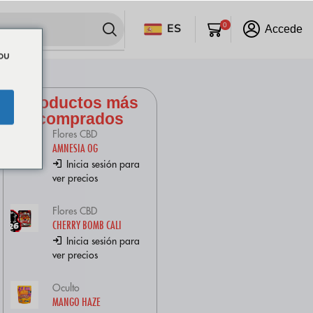
ES
0
Accede
ou
Productos más
comprados
Flores CBD
AMNESIA OG
Inicia sesión para
ver precios
Flores CBD
CHERRY BOMB CALI
Inicia sesión para
ver precios
Oculto
MANGO HAZE