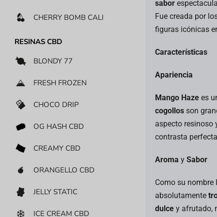
sabor
espectacular
Fue creada por l
CHERRY BOMB CALI
figuras icónicas 
RESINAS CBD
Características
BLONDY 77
Apariencia
FRESH FROZEN
Mango Haze
es u
CHOCO DRIP
cogollos
son grand
aspecto resinoso 
OG HASH CBD
contrasta perfect
CREAMY CBD
Aroma
y
Sabor
ORANGELLO CBD
Como su nombre l
JELLY STATIC
absolutamente
tr
dulce
y afrutado, 
ICE CREAM CBD