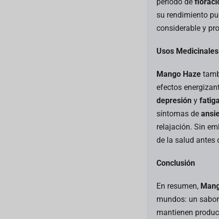
período de
floraci
su rendimiento p
considerable y pr
Usos Medicinales
Mango Haze
tambi
efectos energizan
depresión
y
fatig
síntomas de
ansi
relajación. Sin e
de la salud antes
Conclusión
En resumen,
Mang
mundos: un sabor y
mantienen product