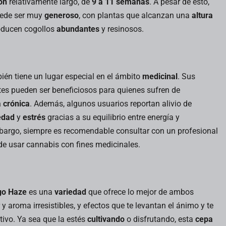
ón
relativamente largo, de
9 a 11 semanas
. A pesar de esto,
uede ser muy
generoso
, con plantas que alcanzan una
altura
oducen cogollos
abundantes
y resinosos.
én tiene un lugar especial en el ámbito
medicinal
. Sus
tes pueden ser beneficiosos para quienes sufren de
a crónica
. Además, algunos usuarios reportan alivio de
edad
y
estrés
gracias a su equilibrio entre energía y
mbargo, siempre es recomendable consultar con un profesional
 de usar cannabis con fines medicinales.
o Haze
es una
variedad
que ofrece lo mejor de ambos
 aroma irresistibles, y efectos que te levantan el ánimo y te
ivo. Ya sea que la estés
cultivando
o disfrutando, esta
cepa