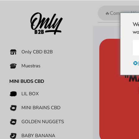
We
wa
Only CBD B2B
Muestras
MINI BUDS CBD
LIL BOX
MINI BRAINS CBD
GOLDEN NUGGETS
BABY BANANA