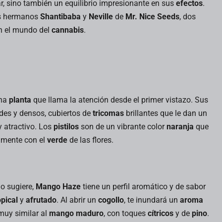
Jun
May
, sino también un equilibrio impresionante en sus
efectos
.
os hermanos
Shantibaba
y
Neville
de
Mr. Nice Seeds
, dos
en el mundo del
cannabis
.
GELATO: UNA
AMNESIA HAZE:
JOYA EN EL
“DESCUBRE SUS
MUNDO DEL
CARACTERÍSTICAS
CANNABIS
Y ORÍGENES”
Gelato es una
El cannabis
na
planta
que llama la atención desde el primer vistazo. Sus
de las
Amnesia es una
variedades de
variedad que
es y densos, cubiertos de
tricomas
brillantes que le dan un
Leer más
Leer más
cannabis más
ha capturado
y atractivo. Los
pistilos
son de un vibrante color
naranja
que
populares y
la imaginación
amente con el
verde
de las flores.
queridas en la
de los
junio 6, 2024
mayo 30, 2024
actualidad,
entusiastas del
conocida tanto
cannabis en
por su sabor
todo el mundo
o sugiere,
Mango Haze
tiene un perfil aromático y de sabor
excepcional
debido a sus
como por sus
características
opical
y
afrutado
. Al abrir un
cogollo
, te inundará un
aroma
efectos...
distintivas...
muy similar al
mango maduro
, con toques
cítricos
y de
pino
.