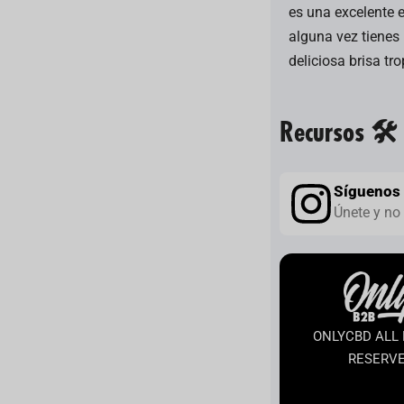
es una excelente 
alguna vez tienes 
deliciosa brisa tro
Recursos 🛠️
Síguenos 
Únete y no
ONLYCBD ALL 
RESERV