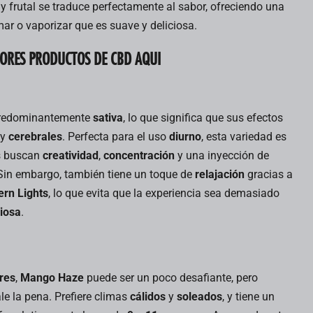
y frutal se traduce perfectamente al sabor, ofreciendo una
ar o vaporizar que es suave y deliciosa.
ORES PRODUCTOS DE CBD AQUI
redominantemente
sativa
, lo que significa que sus efectos
y
cerebrales
. Perfecta para el uso
diurno
, esta variedad es
es buscan
creatividad
,
concentración
y una inyección de
 Sin embargo, también tiene un toque de
relajación
gracias a
ern Lights
, lo que evita que la experiencia sea demasiado
iosa
.
res
,
Mango Haze
puede ser un poco desafiante, pero
le la pena. Prefiere climas
cálidos
y
soleados
, y tiene un