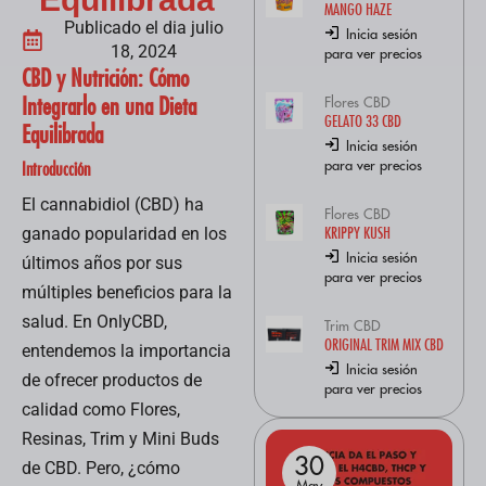
MANGO HAZE
Publicado el dia julio
Inicia sesión
18, 2024
para ver precios
CBD y Nutrición: Cómo
Integrarlo en una Dieta
Flores CBD
GELATO 33 CBD
Equilibrada
Inicia sesión
para ver precios
Introducción
El cannabidiol (CBD) ha
Flores CBD
KRIPPY KUSH
ganado popularidad en los
Inicia sesión
últimos años por sus
para ver precios
múltiples beneficios para la
salud. En OnlyCBD,
Trim CBD
ORIGINAL TRIM MIX CBD
entendemos la importancia
Inicia sesión
de ofrecer productos de
para ver precios
calidad como Flores,
Resinas, Trim y Mini Buds
30
30
de CBD. Pero, ¿cómo
May
May