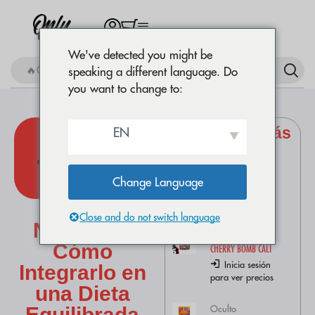
We've detected you might be
🔥Comprar Mini Buds
speaking a different language. Do
you want to change to:
Productos más
EN
comprados
Flores CBD
AMNESIA OG
Change Language
Inicia sesión
CBD y
para ver precios
Close and do not switch language
Nutrición:
Flores CBD
Cómo
CHERRY BOMB CALI
Inicia sesión
Integrarlo en
para ver precios
una Dieta
Oculto
Equilibrada