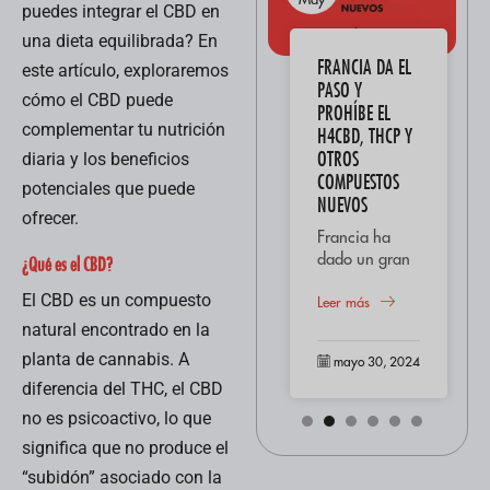
puedes integrar el CBD en
una dieta equilibrada? En
AMNESIA HAZE:
FRANCIA DA EL
este artículo, exploraremos
“DESCUBRE SUS
PASO Y
cómo el CBD puede
CARACTERÍSTICAS
PROHÍBE EL
complementar tu nutrición
Y ORÍGENES”
H4CBD, THCP Y
OTROS
diaria y los beneficios
El cannabis
COMPUESTOS
potenciales que puede
Amnesia es una
NUEVOS
variedad que
ofrecer.
ha capturado la
Leer más
Francia ha
imaginación de
dado un gran
¿Qué es el CBD?
los entusiastas
paso al
mayo 30, 2024
del cannabis en
El CBD es un compuesto
prohibir
Leer más
todo el mundo
diferentes tipos
natural encontrado en la
debido a sus
de
planta de cannabis. A
mayo 30, 2024
características
cannabinoides
distintivas...
diferencia del THC, el CBD
como el
H4CBD, THCP
no es psicoactivo, lo que
y otros
significa que no produce el
derivados
“subidón” asociado con la
emergentes.