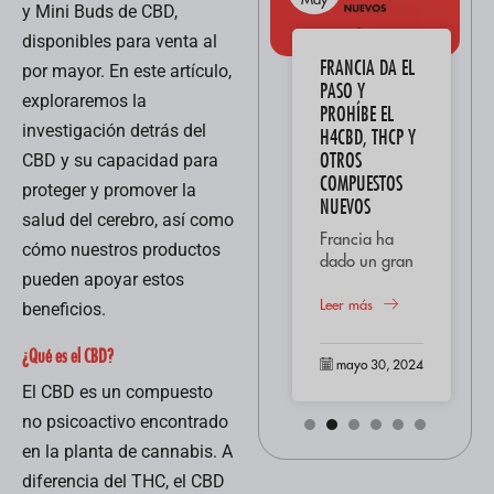
y Mini Buds de CBD,
disponibles para venta al
AMNESIA HAZE:
FRANCIA DA EL
por mayor. En este artículo,
“DESCUBRE SUS
PASO Y
exploraremos la
CARACTERÍSTICAS
PROHÍBE EL
investigación detrás del
Y ORÍGENES”
H4CBD, THCP Y
OTROS
CBD y su capacidad para
El cannabis
COMPUESTOS
proteger y promover la
Amnesia es una
NUEVOS
variedad que
salud del cerebro, así como
ha capturado la
Leer más
Francia ha
cómo nuestros productos
imaginación de
dado un gran
los entusiastas
pueden apoyar estos
paso al
mayo 30, 2024
del cannabis en
prohibir
Leer más
beneficios.
todo el mundo
diferentes tipos
debido a sus
de
¿Qué es el CBD?
mayo 30, 2024
características
cannabinoides
distintivas...
El CBD es un compuesto
como el
H4CBD, THCP
no psicoactivo encontrado
y otros
en la planta de cannabis. A
derivados
diferencia del THC, el CBD
emergentes.