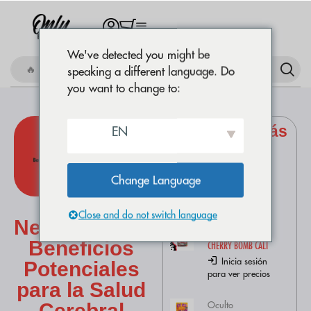
We've detected you might be
🔥 Comprar Amnesia OG
speaking a different language. Do
you want to change to:
Productos más
EN
comprados
Flores CBD
AMNESIA OG
Change Language
Inicia sesión
CBD y
para ver precios
Close and do not switch language
Neuroprotección:
Flores CBD
Beneficios
CHERRY BOMB CALI
Inicia sesión
Potenciales
para ver precios
para la Salud
Oculto
Cerebral