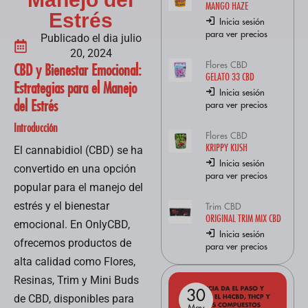
MANGO HAZE
Estrés
Inicia sesión
para ver precios
Publicado el dia julio
20, 2024
Flores CBD
CBD y Bienestar Emocional:
GELATO 33 CBD
Estrategias para el Manejo
Inicia sesión
del Estrés
para ver precios
Introducción
Flores CBD
KRIPPY KUSH
El cannabidiol (CBD) se ha
Inicia sesión
convertido en una opción
para ver precios
popular para el manejo del
estrés y el bienestar
Trim CBD
ORIGINAL TRIM MIX CBD
emocional. En OnlyCBD,
Inicia sesión
ofrecemos productos de
para ver precios
alta calidad como Flores,
Resinas, Trim y Mini Buds
30
30
de CBD, disponibles para
May
May