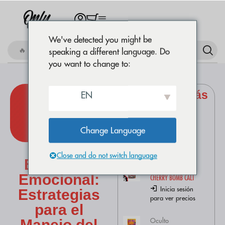
We've detected you might be
🔥 Comprar Amnesia OG
speaking a different language. Do
you want to change to:
Productos más
EN
comprados
Flores CBD
AMNESIA OG
Change Language
Inicia sesión
CBD y
para ver precios
Close and do not switch language
Bienestar
Flores CBD
Emocional:
CHERRY BOMB CALI
Inicia sesión
Estrategias
para ver precios
para el
Oculto
Manejo del