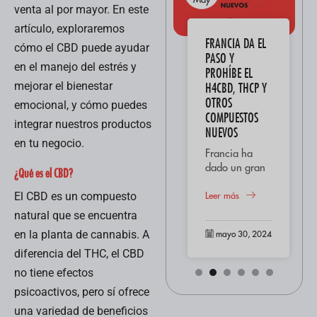
venta al por mayor. En este
artículo, exploraremos
AMNESIA HAZE:
FRANCIA DA EL
cómo el CBD puede ayudar
“DESCUBRE SUS
PASO Y
en el manejo del estrés y
CARACTERÍSTICAS
PROHÍBE EL
mejorar el bienestar
Y ORÍGENES”
H4CBD, THCP Y
OTROS
emocional, y cómo puedes
El cannabis
COMPUESTOS
Amnesia es una
integrar nuestros productos
NUEVOS
variedad que
en tu negocio.
ha capturado la
Leer más
Francia ha
imaginación de
dado un gran
¿Qué es el CBD?
los entusiastas
paso al
mayo 30, 2024
del cannabis en
prohibir
Leer más
El CBD es un compuesto
todo el mundo
diferentes tipos
natural que se encuentra
debido a sus
de
en la planta de cannabis. A
mayo 30, 2024
características
cannabinoides
distintivas...
como el
diferencia del THC, el CBD
H4CBD, THCP
no tiene efectos
y otros
psicoactivos, pero sí ofrece
derivados
emergentes.
una variedad de beneficios