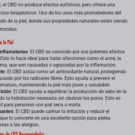
Jun
May
, el CBD no produce efectos eufóricos, pero ofrece una
icios terapéuticos. Uno de los usos más prometedores del
ado de la piel, donde sus propiedades naturales están siendo
GELATO: UNA
AMNESIA HAZE:
nocidas.
JOYA EN EL
“DESCUBRE SUS
MUNDO DEL
CARACTERÍSTICAS
 la Piel
CANNABIS
Y ORÍGENES”
inflamatorias
: El CBD es conocido por sus potentes efectos
Gelato es una
El cannabis
 Esto lo hace ideal para tratar afecciones como el acné, la
de las
Amnesia es una
zema, que son causadas o agravadas por la inflamación.
variedades de
variedad que
nte
: El CBD actúa como un antioxidante natural, protegiendo
Leer más
Leer más
cannabis más
ha capturado
ausado por los radicales libres. Esto ayuda a prevenir el
populares y
la imaginación
ematuro, manteniendo la piel más joven y saludable.
queridas en la
de los
junio 6, 2024
mayo 30, 2024
rición
: El CBD ayuda a equilibrar la producción de sebo en la
actualidad,
entusiastas del
do la hidratación necesaria sin obstruir los poros. Esto es
conocida tanto
cannabis en
il para personas con piel seca o mixta.
por su sabor
todo el mundo
mantes
: El CBD puede calmar la irritación y reducir el
excepcional
debido a sus
 que lo convierte en una excelente opción para pieles
como por sus
características
sas a las alergias.
efectos...
distintivas...
ctos de CBD Recomendados