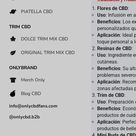
Flores de CBD
:
PIATELLA CBD
Uso
: Infusión en 
Beneficios
: Los e
TRIM CBD
personalizados qu
Aplicación
: Ideal
DOLCE TRIM MIX CBD
toque personal a l
Resinas de CBD
:
ORIGINAL TRIM MIX CBD
Uso
: Ingrediente
cutáneas.
ONLYBRAND
Beneficios
: Su al
problemas severos 
Merch Only
Aplicación
: Recom
zonas afectadas p
Blog CBD
Trim de CBD
:
Uso
: Preparación 
info@onlycbdfans.com
Beneficios
: Econó
productos de cuid
@onlycbd.b2b
Aplicación
: Perfe
productos de bell
Mini Buds de CBD