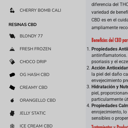
diferencia del THC
CHERRY BOMB CALI
variedad de benef
CBD es en el cuid
RESINAS CBD
ampliamente reco
BLONDY 77
Beneficios del CBD para
FRESH FROZEN
Propiedades Anti
antiinflamatorios.
psoriasis y el ec
CHOCO DRIP
Acción Antioxida
la piel del daño c
OG HASH CBD
envejecimiento pr
Hidratación y Nut
CREAMY CBD
piel, proporcionan
particularmente út
ORANGELLO CBD
Propiedades Cal
enrojecimiento, lo
JELLY STATIC
sensibles o propen
ICE CREAM CBD
Tratamientos y Produ