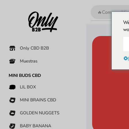
🍫 Comprar Ch
We
wa
Only CBD B2B
Muestras
MINI BUDS CBD
LIL BOX
MINI BRAINS CBD
GOLDEN NUGGETS
BABY BANANA