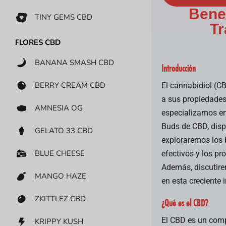
Benef
TINY GEMS CBD
Tr
FLORES CBD
BANANA SMASH CBD
Introducción
BERRY CREAM CBD
El cannabidiol (C
a sus propiedades
AMNESIA OG
especializamos en
Buds de CBD, dispo
GELATO 33 CBD
exploraremos los b
BLUE CHEESE
efectivos y los p
Además, discutir
MANGO HAZE
en esta creciente i
ZKITTLEZ CBD
¿Qué es el CBD?
El CBD es un comp
KRIPPY KUSH